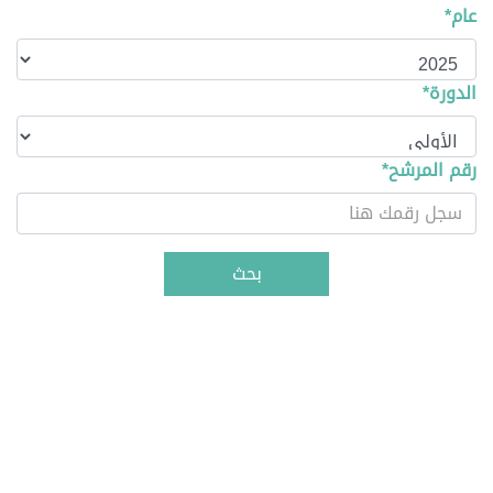
عام*
الدورة*
رقم المرشح*
بحث